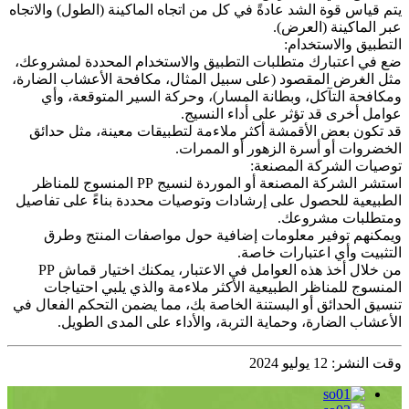
يتم قياس قوة الشد عادةً في كل من اتجاه الماكينة (الطول) والاتجاه
عبر الماكينة (العرض).
التطبيق والاستخدام:
ضع في اعتبارك متطلبات التطبيق والاستخدام المحددة لمشروعك،
مثل الغرض المقصود (على سبيل المثال، مكافحة الأعشاب الضارة،
ومكافحة التآكل، وبطانة المسار)، وحركة السير المتوقعة، وأي
عوامل أخرى قد تؤثر على أداء النسيج.
قد تكون بعض الأقمشة أكثر ملاءمة لتطبيقات معينة، مثل حدائق
الخضروات أو أسرة الزهور أو الممرات.
توصيات الشركة المصنعة:
استشر الشركة المصنعة أو الموردة لنسيج PP المنسوج للمناظر
الطبيعية للحصول على إرشادات وتوصيات محددة بناءً على تفاصيل
ومتطلبات مشروعك.
ويمكنهم توفير معلومات إضافية حول مواصفات المنتج وطرق
التثبيت وأي اعتبارات خاصة.
من خلال أخذ هذه العوامل في الاعتبار، يمكنك اختيار قماش PP
المنسوج للمناظر الطبيعية الأكثر ملاءمة والذي يلبي احتياجات
تنسيق الحدائق أو البستنة الخاصة بك، مما يضمن التحكم الفعال في
الأعشاب الضارة، وحماية التربة، والأداء على المدى الطويل.
وقت النشر: 12 يوليو 2024