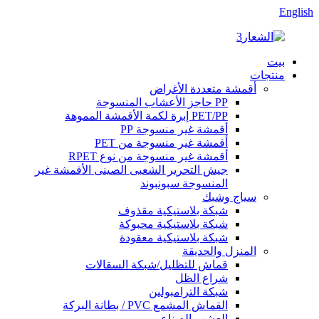
English
بيت
منتجات
أقمشة متعددة الأغراض
PP حاجز الأعشاب المنسوجة
PET/PP إبرة لكمة الأقمشة المموهة
أقمشة غير منسوجة PP
أقمشة غير منسوجة من PET
أقمشة غير منسوجة من نوع RPET
جيش التحرير الشعبى الصينى الأقمشة غير
المنسوجة سبونبوند
سياج وشبك
شبكة بلاستيكية مقذوف
شبكة بلاستيكية محبوكة
شبكة بلاستيكية معقودة
المنزل والحديقة
قماش للتظليل/شبكة السقالات
شراع الظل
شبكة الترامبولين
القماش المشمع PVC / بطانة البركة
العشب الصناعي