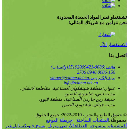
تشينغداو فينر المواد الجديدة المحدودة
نحن نتزامن مع شريكك المثالي!
الاستفسار الآن
اتصل بنا
هاتف:
0086-15192009421(واتساب)
0086-156 8946 2706
بريد إلكتروني:
vinner@vinner.net.cn
info@vinner.net.cn
عنوان:
منطقة شينغكوان الصناعية، مقاطعة لانشان،
مدينة ليني، شاندونغ، الصين
حديقة رين جاردن الصناعية، منطقة لايوو،
مدينة جينان، شاندونغ، الصين
© حقوق الطبع والنشر - 2010-2022: جميع الحقوق
محفوظة.
المنتجات الساخنة
-
خريطة الموقع
أقمشة غير منسوجة
,
الغطاء الأرضي ميرتل
,
نسيج جيوتكستايل غير