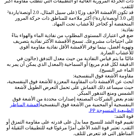
ذات الحركة المرورية العالية أو التطبيقات التي تتطلب مقاومة أكبر
للثقب.
قد تكون الأقمشة الأخف وزنًا (على سبيل المثال، 2.0 أونصة/ياردة²
إلى 3.0 أونصة/ياردة²) أكثر ملاءمة للمناطق ذات حركة المرور
المنخفضة أو كحاجز للأعشاب تحت المهاد.
نفاذية:
ضع في اعتبارك المستوى المطلوب من نفاذية الماء والهواء بناءً
على احتياجات مشروعك. تسمح الأقمشة الأكثر نفاذية بتصريف
وتهوية أفضل، بينما توفر الأقمشة الأقل نفاذية مقاومة أقوى
للأعشاب الضارة.
غالبًا ما يتم قياس النفاذية من حيث معدل التدفق (جالون في
الدقيقة لكل قدم مربع) أو السماحية (المعدل الذي يمكن أن يمر به
الماء عبر النسيج).
مقاومة الأشعة فوق البنفسجية:
ابحث عن الأقمشة ذات المقاومة المعززة للأشعة فوق البنفسجية،
حيث سيساعد ذلك القماش على تحمل التعرض الطويل لأشعة
الشمس ومنع التدهور المبكر.
تقدم بعض الشركات المصنعة إصدارات محددة من الأشعة فوق
البنفسجية أو المحمية من الأشعة فوق البنفسجية
أقمشة المناظر
الطبيعية المنسوجة PP.
قوة الشد:
تقييم قوة الشد للنسيج مما يدل على قدرته على مقاومة التمزق أو
الثقب. تعتبر قوة الشد الأعلى أمرًا مرغوبًا فيه للتطبيقات الثقيلة أو
المناطق التي قد تتعرض للتلف.