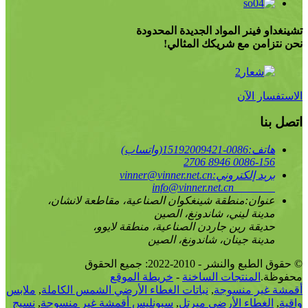
تشينغداو فينر المواد الجديدة المحدودة
نحن نتزامن مع شريكك المثالي!
الاستفسار الآن
اتصل بنا
هاتف:
0086-15192009421(واتساب)
0086-156 8946 2706
بريد إلكتروني:
vinner@vinner.net.cn
info@vinner.net.cn
عنوان:
منطقة شينغكوان الصناعية، مقاطعة لانشان،
مدينة ليني، شاندونغ، الصين
حديقة رين جاردن الصناعية، منطقة لايوو،
مدينة جينان، شاندونغ، الصين
© حقوق الطبع والنشر - 2010-2022: جميع الحقوق
محفوظة.
المنتجات الساخنة
-
خريطة الموقع
أقمشة غير منسوجة
,
نباتات الغطاء الأرضي الشمس الكاملة
,
ملابس
واقية
,
الغطاء الأرضي ميرتل
,
سبونليس أقمشة غير منسوجة
,
نسيج