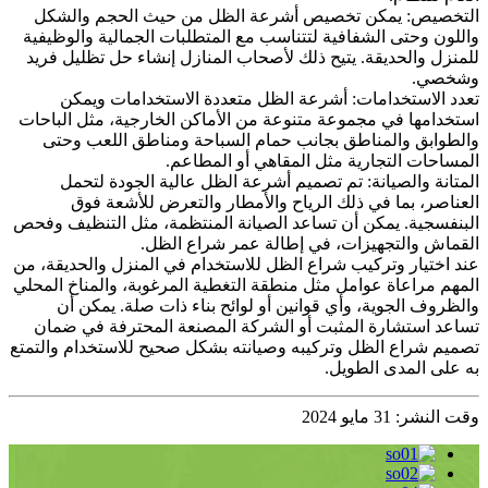
التخصيص: يمكن تخصيص أشرعة الظل من حيث الحجم والشكل
واللون وحتى الشفافية لتتناسب مع المتطلبات الجمالية والوظيفية
للمنزل والحديقة. يتيح ذلك لأصحاب المنازل إنشاء حل تظليل فريد
وشخصي.
تعدد الاستخدامات: أشرعة الظل متعددة الاستخدامات ويمكن
استخدامها في مجموعة متنوعة من الأماكن الخارجية، مثل الباحات
والطوابق والمناطق بجانب حمام السباحة ومناطق اللعب وحتى
المساحات التجارية مثل المقاهي أو المطاعم.
المتانة والصيانة: تم تصميم أشرعة الظل عالية الجودة لتحمل
العناصر، بما في ذلك الرياح والأمطار والتعرض للأشعة فوق
البنفسجية. يمكن أن تساعد الصيانة المنتظمة، مثل التنظيف وفحص
القماش والتجهيزات، في إطالة عمر شراع الظل.
عند اختيار وتركيب شراع الظل للاستخدام في المنزل والحديقة، من
المهم مراعاة عوامل مثل منطقة التغطية المرغوبة، والمناخ المحلي
والظروف الجوية، وأي قوانين أو لوائح بناء ذات صلة. يمكن أن
تساعد استشارة المثبت أو الشركة المصنعة المحترفة في ضمان
تصميم شراع الظل وتركيبه وصيانته بشكل صحيح للاستخدام والتمتع
به على المدى الطويل.
وقت النشر: 31 مايو 2024