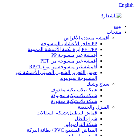
English
بيت
منتجات
أقمشة متعددة الأغراض
PP حاجز الأعشاب المنسوجة
PET/PP إبرة لكمة الأقمشة المموهة
أقمشة غير منسوجة PP
أقمشة غير منسوجة من PET
أقمشة غير منسوجة من نوع RPET
جيش التحرير الشعبى الصينى الأقمشة غير
المنسوجة سبونبوند
سياج وشبك
شبكة بلاستيكية مقذوف
شبكة بلاستيكية محبوكة
شبكة بلاستيكية معقودة
المنزل والحديقة
قماش للتظليل/شبكة السقالات
شراع الظل
شبكة الترامبولين
القماش المشمع PVC / بطانة البركة
العشب الصناعي