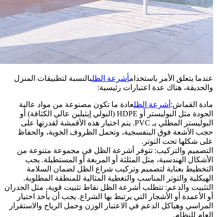
عندما يتعلق الأمر باستخدام
أشرعة الظل
بالنسبة لتطبيقات المنزل
والحديقة، هناك عدة اعتبارات رئيسية:
مادة القماش:
أشرعة الظل
عادة ما تكون مصنوعة من مواد عالية
الجودة مثل البوليستر أو HDPE (البولي إيثيلين عالي الكثافة) أو
البوليستر المطلي بـ PVC. يتم اختيار هذه الأقمشة لقدرتها على
حجب الأشعة فوق البنفسجية، وتحمل الظروف الجوية، والحفاظ
على شكلها تحت التوتر.
التصميم والتركيب: تتوفر أشرعة الظل في مجموعة متنوعة من
الأشكال الهندسية، مثل المثلثة أو المربعة أو المستطيلة. يجب
التخطيط بعناية لتصميم وتركيب شراع الظل لضمان السلامة
الهيكلية والتوتر المناسب والتغطية المثالية للمنطقة المطلوبة.
التثبيت والدعم: تتطلب أشرعة الظل نقاط تثبيت قوية، مثل الجدران
أو الأعمدة أو الأشجار التي يرتبط بها الشراع. يجب أن يأخذ اختيار
المراسي وهياكل الدعم في الاعتبار الوزن وحمل الرياح والاستقرار
العام للنظام.