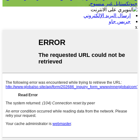
جيوتكستايل غير منسوج
,
إرسال البريد الإلكتروني
جريس جاو
x