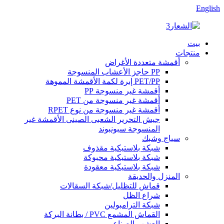
English
بيت
منتجات
أقمشة متعددة الأغراض
PP حاجز الأعشاب المنسوجة
PET/PP إبرة لكمة الأقمشة المموهة
أقمشة غير منسوجة PP
أقمشة غير منسوجة من PET
أقمشة غير منسوجة من نوع RPET
جيش التحرير الشعبى الصينى الأقمشة غير
المنسوجة سبونبوند
سياج وشبك
شبكة بلاستيكية مقذوف
شبكة بلاستيكية محبوكة
شبكة بلاستيكية معقودة
المنزل والحديقة
قماش للتظليل/شبكة السقالات
شراع الظل
شبكة الترامبولين
القماش المشمع PVC / بطانة البركة
العشب الصناعي