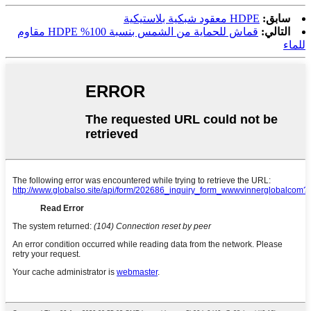
سابق:
HDPE معقود شبكية بلاستيكية
التالي:
قماش للحماية من الشمس بنسبة 100% HDPE مقاوم
للماء