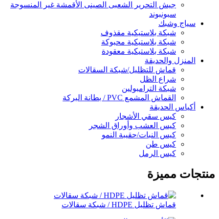
جيش التحرير الشعبى الصينى الأقمشة غير المنسوجة
سبونبوند
سياج وشبك
شبكة بلاستيكية مقذوف
شبكة بلاستيكية محبوكة
شبكة بلاستيكية معقودة
المنزل والحديقة
قماش للتظليل/شبكة السقالات
شراع الظل
شبكة الترامبولين
القماش المشمع PVC / بطانة البركة
أكياس الحديقة
كيس سقي الأشجار
كيس العشب وأوراق الشجر
كيس النبات/حقيبة النمو
كيس طن
كيس الرمل
منتجات مميزة
قماش تظليل HDPE / شبكة سقالات