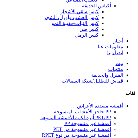
أكياس الحديقة
كيس سقي الأشجار
كيس العشب وأوراق الشجر
كيس النبات/حقيبة النمو
كيس طن
كيس الرمل
أخبار
معلومات عنا
اتصل بنا
بيت
منتجات
المنزل والحديقة
قماش للتظليل/شبكة السقالات
فئات
أقمشة متعددة الأغراض
PP حاجز الأعشاب المنسوجة
PET/PP إبرة لكمة الأقمشة المموهة
أقمشة غير منسوجة PP
أقمشة غير منسوجة من PET
أقمشة غير منسوجة من نوع RPET