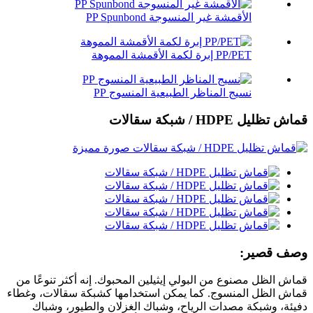
الأقمشة غير المنسوجة PP Spunbond
PP/PET إبرة لكمة الأقمشة المموهة
نسيج المناظر الطبيعية المنسوج PP
قماش تظليل HDPE / شبكة سقالات
وصف قصير:
قماش الظل مصنوع من البولي إيثيلين المحبوك. إنه أكثر تنوعًا من
قماش الظل المنسوج. كما يمكن استخدامها كشبكة سقالات، وغطاء
دفيئة، وشبكة مصدات الرياح، وشباك الغزلان والطيور، وشباك