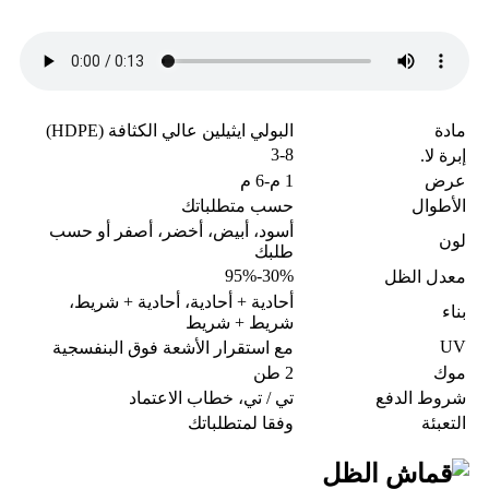
مادة
البولي ايثيلين عالي الكثافة (HDPE)
3-8
إبرة لا.
عرض
1 م-6 م
الأطوال
حسب متطلباتك
أسود، أبيض، أخضر، أصفر أو حسب
لون
طلبك
30%-95%
معدل الظل
أحادية + أحادية، أحادية + شريط،
بناء
شريط + شريط
UV
مع استقرار الأشعة فوق البنفسجية
موك
2 طن
شروط الدفع
تي / تي، خطاب الاعتماد
التعبئة
وفقا لمتطلباتك