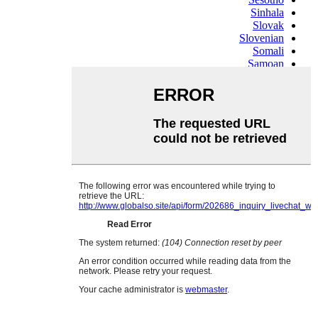
Sinhala
Slovak
Slovenian
Somali
Samoan
Scots Gaelic
Shona
Sindhi
Sundanese
Swahili
Tajik
Tamil
Telugu
Thai
Ukrainian
Urdu
Uzbek
Vietnamese
Welsh
Xhosa
Yiddish
Yoruba
Zulu
Kinyarwanda