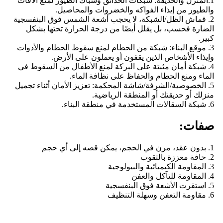
1.المنزل والحديقة: شبكات الحدائق وشباك الطيور لمنع الآفات
والطيور من إيذاء الفواكه والخضروات والمحاصيل.
2. قماش الظل/الشبكة، لا يحجب أشعة الشمس فوق البنفسجية
الضارة فحسب، بل يقلل أيضًا من درجة الحرارة تحتها بشكل
كبير.
3. موقع البناء: شبكة من الحطام لمنع سقوط الحطام والأدوات
وإيذاء الأشخاص الذين يقفون أو يعملون على الأرض.
4. شبكة أمان مثبتة على البركة لمنع الأطفال من السقوط في
الماء ومنع الحطام والحفاظ على نظافة الماء.
5. الخصوصية/الشرفة/شاشة المحكمة: تعزيز الأمان أثناء تجميل
منزلك أو حديقتك أو المنطقة الرياضية.
6. شبكة السقالات المستخدمة في منطقة البناء.
صفات:
1. بدون عقد، مرن في الحجم، يمكن قصه إلى أي حجم
2. حافة معززة بالثقوب
3. المقاومة الكيميائية والبيولوجية
4. المقاومة للتآكل والعفن
5. استقرت الأشعة فوق البنفسجية
6. مقاومة التعفن وسهلة التنظيف